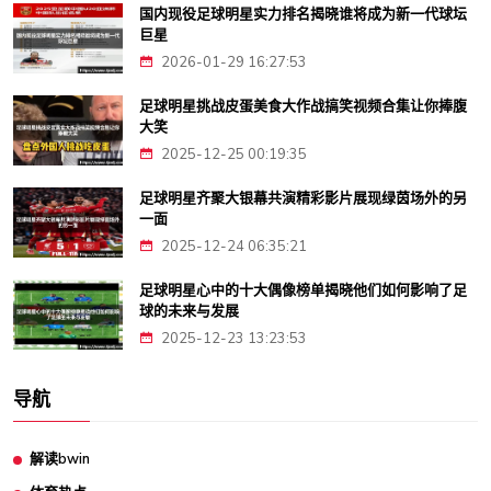
国内现役足球明星实力排名揭晓谁将成为新一代球坛
巨星
2026-01-29 16:27:53
足球明星挑战皮蛋美食大作战搞笑视频合集让你捧腹
大笑
2025-12-25 00:19:35
足球明星齐聚大银幕共演精彩影片展现绿茵场外的另
一面
2025-12-24 06:35:21
足球明星心中的十大偶像榜单揭晓他们如何影响了足
球的未来与发展
2025-12-23 13:23:53
导航
解读bwin