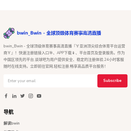
bwin_Bwin - 全球顶级体育赛事高清直播『🏅亚洲顶尖综合体育平台运营
商🏅』！快速注册链接入口🎯、APP下载📱、平台首页及登录服务。作为
中国区领先的平台,谈球吧为用户提供安全、稳定的注册体验,24小时客服
随时在线支持。立即前往官网,轻松注册,畅享高品质平台服务！
Subscribe
导航
解读bwin