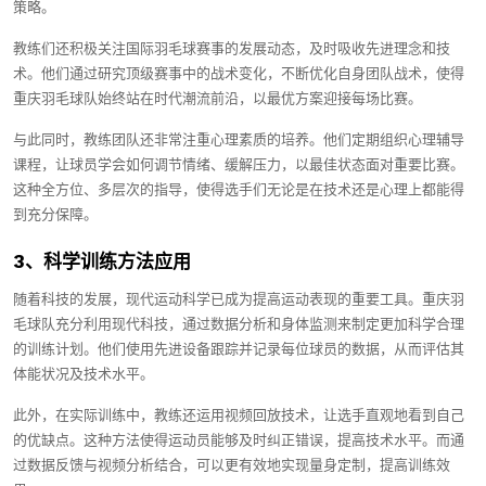
策略。
教练们还积极关注国际羽毛球赛事的发展动态，及时吸收先进理念和技
术。他们通过研究顶级赛事中的战术变化，不断优化自身团队战术，使得
重庆羽毛球队始终站在时代潮流前沿，以最优方案迎接每场比赛。
与此同时，教练团队还非常注重心理素质的培养。他们定期组织心理辅导
课程，让球员学会如何调节情绪、缓解压力，以最佳状态面对重要比赛。
这种全方位、多层次的指导，使得选手们无论是在技术还是心理上都能得
到充分保障。
3、科学训练方法应用
随着科技的发展，现代运动科学已成为提高运动表现的重要工具。重庆羽
毛球队充分利用现代科技，通过数据分析和身体监测来制定更加科学合理
的训练计划。他们使用先进设备跟踪并记录每位球员的数据，从而评估其
体能状况及技术水平。
此外，在实际训练中，教练还运用视频回放技术，让选手直观地看到自己
的优缺点。这种方法使得运动员能够及时纠正错误，提高技术水平。而通
过数据反馈与视频分析结合，可以更有效地实现量身定制，提高训练效