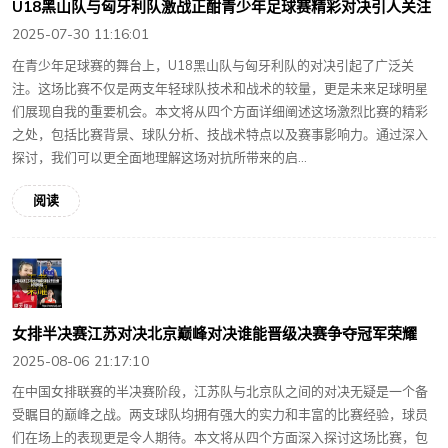
U18黑山队与匈牙利队激战正酣青少年足球赛精彩对决引人关注
2025-07-30 11:16:01
在青少年足球赛的舞台上，U18黑山队与匈牙利队的对决引起了广泛关
注。这场比赛不仅是两支年轻球队技术和战术的较量，更是未来足球明星
们展现自我的重要机会。本文将从四个方面详细阐述这场激烈比赛的精彩
之处，包括比赛背景、球队分析、技战术特点以及赛事影响力。通过深入
探讨，我们可以更全面地理解这场对抗所带来的启...
阅读
女排半决赛江苏对决北京巅峰对决谁能晋级决赛争夺冠军荣耀
2025-08-06 21:17:10
在中国女排联赛的半决赛阶段，江苏队与北京队之间的对决无疑是一个备
受瞩目的巅峰之战。两支球队均拥有强大的实力和丰富的比赛经验，球员
们在场上的表现更是令人期待。本文将从四个方面深入探讨这场比赛，包