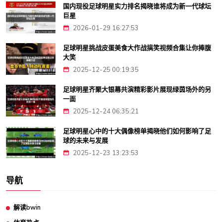
国内现役足球明星实力排名揭晓谁将成为新一代球坛
巨星
2026-01-29 16:27:53
足球明星挑战皮蛋美食大作战搞笑视频合集让你捧腹
大笑
2025-12-25 00:19:35
足球明星齐聚大银幕共演精彩影片展现绿茵场外的另
一面
2025-12-24 06:35:21
足球明星心中的十大偶像榜单揭晓他们如何影响了足
球的未来与发展
2025-12-23 13:23:53
导航
解读bwin