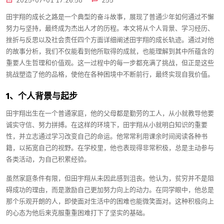
2025-07-01 17:26:58
255
田宇翔的成长之路是一个典型的奋斗故事，展现了普通少年如何通过不懈
努力与坚持，最终成为杰出人才的历程。本文将从个人背景、学习经历、
挫折与反思以及社会责任四个方面详细阐述田宇翔的成长轨迹。通过对他
的故事分析，我们不仅能看到他所取得的成就，也能理解到其中所蕴含的
重要人生哲理和价值观。这一过程中的每一步都充满了挑战，但正是这些
挑战塑造了他的品格，使他在各种困境中不断前行，最终实现自我价值。
1、个人背景与起步
田宇翔出生在一个普通家庭，他的父母都是勤劳的工人，从小就教导他要
诚实守信、努力拼搏。在这样的环境下，田宇翔从小就明白知识的重要
性，并立志通过学习改变自己的命运。他常常利用课余时间阅读各种书
籍，以拓宽自己的视野。在学校里，他也表现得非常积极，总是主动参与
各类活动，为自己积累经验。
虽然家庭条件有限，但田宇翔从未因此感到沮丧。他认为，贫穷并不是阻
碍成功的理由，而是激励自己更加努力向上的动力。在同学眼中，他总是
那个乐观开朗的人，即使面对生活中的困难也能微笑面对。这种积极向上
的心态为他后来克服重重困难打下了坚实的基础。