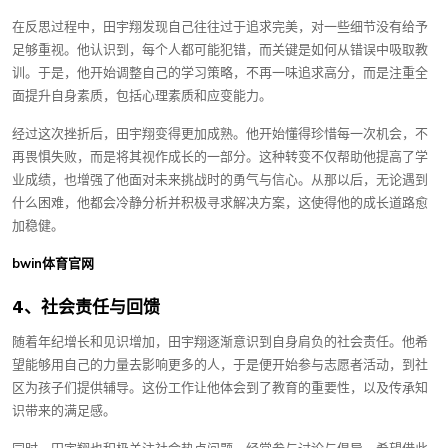
在反思过程中，田宇翔发现自己往往过于追求完美，对一些细节没有给予
足够重视。他认识到，每个人都可能犯错，而关键是如何从错误中吸取教
训。于是，他开始调整自己的学习策略，不再一味追求高分，而是注重全
面提升自身素质，包括心理素质和应变能力。
经过这次挫折后，田宇翔变得更加成熟。他开始懂得珍惜每一次机会，不
再畏惧失败，而是将其视作成长的一部分。这种转变不仅帮助他提高了学
业成绩，也增强了他面对未来挑战时的勇气与信心。从那以后，无论遇到
什么困难，他都会冷静分析并积极寻求解决方案，这使得他的成长道路愈
加稳健。
bwin体育官网
4、社会责任与回馈
随着年纪增长和见识增加，田宇翔逐渐意识到自身肩负的社会责任。他希
望能够用自己的力量去影响更多的人，于是便开始参与志愿者活动，到社
区为孩子们提供辅导。这份工作让他体会到了教育的重要性，以及传承知
识带来的满足感。