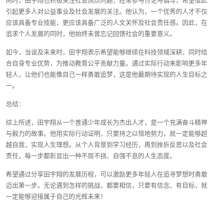
同时，田宇翔也积极关注社会热点问题，经常参与讨论与倡导，希望借此
引起更多人对公益事业及社会发展的关注。他认为，一个优秀的人才不仅
应该具备专业技能，更应该具备广泛的人文关怀及社会责任感。因此，在
追求个人发展的同时，他始终未曾忘记回馈社会的重要意义。
如今，当谈及未来时，田宇翔表示希望能够继续在科技领域深耕，同时结
合自身专业优势，为推动教育公平贡献力量。通过实际行动来影响更多年
轻人，让他们也能像自己一样勇敢追梦，这是他最期待实现的人生目标之
一。
总结：
综上所述，田宇翔从一个普通少年成长为杰出人才，是一个充满奋斗精神
与毅力的故事。他用实际行动证明，只要持之以恒地努力，就一定能够超
越自我，实现人生理想。从个人背景到学习经历，再到挫折反思以及社会
责任，每一步都彰显出一种不屈不挠、自强不息的人生态度。
希望通过分享田宇翔的发展历程，可以激励更多年轻人在追寻梦想时勇敢
迈出第一步。无论遇到怎样的挑战，都要相信，只要有信念、有目标，就
一定能够迎接属于自己的光辉未来！