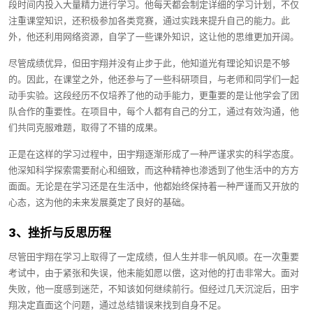
段时间内投入大量精力进行学习。他每天都会制定详细的学习计划，不仅
注重课堂知识，还积极参加各类竞赛，通过实践来提升自己的能力。此
外，他还利用网络资源，自学了一些课外知识，这让他的思维更加开阔。
尽管成绩优异，但田宇翔并没有止步于此，他知道光有理论知识是不够
的。因此，在课堂之外，他还参与了一些科研项目，与老师和同学们一起
动手实验。这段经历不仅培养了他的动手能力，更重要的是让他学会了团
队合作的重要性。在项目中，每个人都有自己的分工，通过有效沟通，他
们共同克服难题，取得了不错的成果。
正是在这样的学习过程中，田宇翔逐渐形成了一种严谨求实的科学态度。
他深知科学探索需要耐心和细致，而这种精神也渗透到了他生活中的方方
面面。无论是在学习还是在生活中，他都始终保持着一种严谨而又开放的
心态，这为他的未来发展奠定了良好的基础。
3、挫折与反思历程
尽管田宇翔在学习上取得了一定成绩，但人生并非一帆风顺。在一次重要
考试中，由于紧张和失误，他未能如愿以偿，这对他的打击非常大。面对
失败，他一度感到迷茫，不知该如何继续前行。但经过几天沉淀后，田宇
翔决定直面这个问题，通过总结错误来找到自身不足。