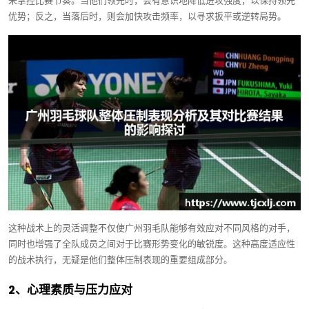
来掌控比赛节奏。当他们领先时，会有意识地降低进攻强度，以保持领先
优势；反之，当落后时，则会加快攻击频率，以寻求扳平或逆转局势。
这种战术上的灵活调整不仅使广州羽毛队能够有效应对不同风格的对手，
同时也增强了全队成员之间对于比赛形势变化的敏锐度。这种高度适应性
的战术执行，无疑是他们整体压制表现的重要组成部分。
2、心理素质与压力应对