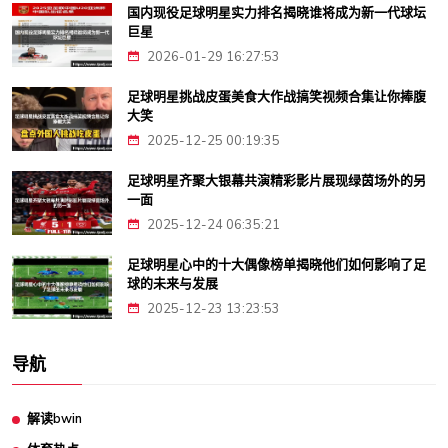
国内现役足球明星实力排名揭晓谁将成为新一代球坛
巨星
2026-01-29 16:27:53
足球明星挑战皮蛋美食大作战搞笑视频合集让你捧腹
大笑
2025-12-25 00:19:35
足球明星齐聚大银幕共演精彩影片展现绿茵场外的另
一面
2025-12-24 06:35:21
足球明星心中的十大偶像榜单揭晓他们如何影响了足
球的未来与发展
2025-12-23 13:23:53
导航
解读bwin