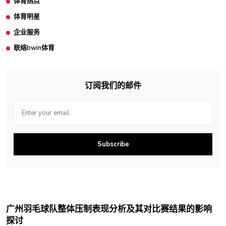
体育热点
体育明星
企业服务
联络bwin体育
订阅我们的邮件
Subscribe
广州羽毛球队整体压制表现分析及其对比赛结果的影响
探讨