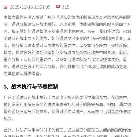
2025-12-16 11:51:05
315
本篇文章旨在深入探讨广州羽毛球队的整体压制表现及其对比赛结果的影
响。通过分析球队在战术执行、心理素质、体能储备和团队配合等四个方
面，揭示其如何通过整体压制来提高比赛胜率。首先，我们将讨论广州羽
毛球队在战术层面的优势，如何通过灵活多变的打法来控制比赛节奏；其
次，将分析心理素质对队员发挥的重要性，以及如何在压力下保持冷静；
接着，探讨良好的体能储备如何支持球员在高强度比赛中的表现；最后，
重点分析团队配合的重要性，以及如何通过默契合作实现整体优势。最
终，通过这些方面的综合分析，我们将总结出广州羽毛球队的成功之道，
为其他球队提供借鉴。
1、战术执行与节奏控制
广州羽毛球队在战术执行上展现出了极大的灵活性和创造力。在比赛中，
他们常常利用快速多变的进攻策略来打乱对手的防守布局。例如，通过频
繁的前场压迫与后场拉扯，使得对手难以适应，从而为自己创造更多进攻
机会。
此外，球队还注重控球时间的管理，通过合理分配球员之间的跑动和传递