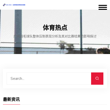
体育热点
广州羽毛球队整体压制表现分析及其对比赛结果的影响探讨
最新资讯