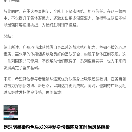
定了基础。
与此同时，在重大赛事期间，全队上下紧密团结，相互信任。在这一氛围
中，不仅提升了集体凝聚力，还激发出更多潜藏潜力，使得整支队伍能够
以最强阵容迎接挑战，为最终胜利铺平道路。
总结：
综上所述，广州羽毛球队凭借自身卓越的战术执行能力、坚韧不拔的心理
素质、高水平的体能储备以及良好的团队配合，实现了整体压制表现。这
一系列因素共同作用，不仅帮助他们赢得了一系列重要赛事，也为未来的
发展奠定了坚实基础。
未来，希望其他参与者能够从这支优秀队伍身上吸取经验教训，在各自领
域努力探索新方法、新思路，以期达到更高成就。同时，也期待广州羽毛
球队继续发扬优良传统，再创辉煌！
足球明星染粉色头发的神秘身份揭晓及其时尚风格解析