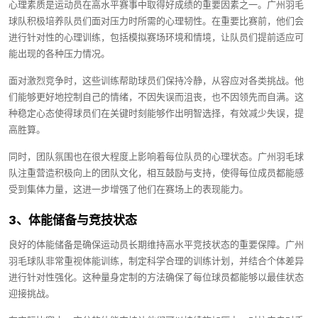
心理素质是运动员在高水平赛事中取得好成绩的重要因素之一。广州羽毛
球队积极培养队员们面对压力时所需的心理韧性。在重要比赛前，他们会
进行针对性的心理训练，包括模拟赛场环境和情境，让队员们提前适应可
能出现的各种压力情况。
面对激烈竞争时，这些训练帮助球员们保持冷静，从容应对各类挑战。他
们能够更好地控制自己的情绪，不因失误而沮丧，也不因领先而自满。这
种稳定心态使得球员们在关键时刻能够作出明智选择，有效减少失误，提
高胜算。
同时，团队氛围也在很大程度上影响着每位队员的心理状态。广州羽毛球
队注重营造积极向上的团队文化，相互鼓励与支持，使得每位成员都能感
受到集体力量，这进一步增强了他们在赛场上的表现能力。
3、体能储备与竞技状态
良好的体能储备是确保运动员长期维持高水平竞技状态的重要保障。广州
羽毛球队非常重视体能训练，制定科学合理的训练计划，并结合个体差异
进行针对性强化。这种量身定制的方法确保了每位球员都能够以最佳状态
迎接挑战。