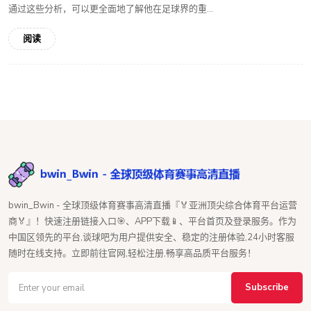
通过这些分析，可以更全面地了解他在足球界的重...
阅读
bwin_Bwin - 全球顶级体育赛事高清直播『🏅亚洲顶尖综合体育平台运营
商🏅』！快速注册链接入口🎯、APP下载📱、平台首页及登录服务。作为
中国区领先的平台,谈球吧为用户提供安全、稳定的注册体验,24小时客服
随时在线支持。立即前往官网,轻松注册,畅享高品质平台服务！
Subscribe