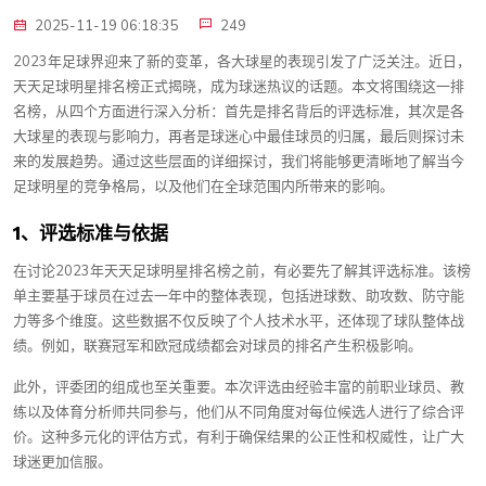
2025-11-19 06:18:35
249
2023年足球界迎来了新的变革，各大球星的表现引发了广泛关注。近日，
天天足球明星排名榜正式揭晓，成为球迷热议的话题。本文将围绕这一排
名榜，从四个方面进行深入分析：首先是排名背后的评选标准，其次是各
大球星的表现与影响力，再者是球迷心中最佳球员的归属，最后则探讨未
来的发展趋势。通过这些层面的详细探讨，我们将能够更清晰地了解当今
足球明星的竞争格局，以及他们在全球范围内所带来的影响。
1、评选标准与依据
在讨论2023年天天足球明星排名榜之前，有必要先了解其评选标准。该榜
单主要基于球员在过去一年中的整体表现，包括进球数、助攻数、防守能
力等多个维度。这些数据不仅反映了个人技术水平，还体现了球队整体战
绩。例如，联赛冠军和欧冠成绩都会对球员的排名产生积极影响。
此外，评委团的组成也至关重要。本次评选由经验丰富的前职业球员、教
练以及体育分析师共同参与，他们从不同角度对每位候选人进行了综合评
价。这种多元化的评估方式，有利于确保结果的公正性和权威性，让广大
球迷更加信服。