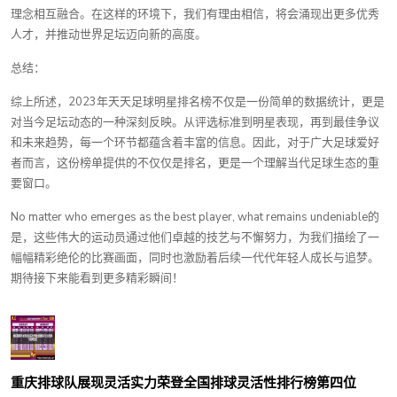
理念相互融合。在这样的环境下，我们有理由相信，将会涌现出更多优秀
人才，并推动世界足坛迈向新的高度。
总结：
综上所述，2023年天天足球明星排名榜不仅是一份简单的数据统计，更是
对当今足坛动态的一种深刻反映。从评选标准到明星表现，再到最佳争议
和未来趋势，每一个环节都蕴含着丰富的信息。因此，对于广大足球爱好
者而言，这份榜单提供的不仅仅是排名，更是一个理解当代足球生态的重
要窗口。
No matter who emerges as the best player, what remains undeniable的
是，这些伟大的运动员通过他们卓越的技艺与不懈努力，为我们描绘了一
幅幅精彩绝伦的比赛画面，同时也激励着后续一代代年轻人成长与追梦。
期待接下来能看到更多精彩瞬间！
重庆排球队展现灵活实力荣登全国排球灵活性排行榜第四位