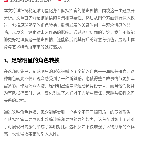
2025-11-11 23:52:47
257
本文将详细揭秘足球明星化身军队指挥官的精彩剧情，围绕这一主题展开
分析。文章首先介绍该剧情的背景和重要性，然后从四个方面进行深入探
讨，包括足球明星的角色转换、剧情发展的关键时刻、与观众情感的共
鸣，以及这一设定对未来作品的影响。通过这些层面的讨论，我们不仅能
够更好地理解这一精彩剧情，还能欣赏到其背后的深意与价值，展现出体
育与艺术结合所带来的独特魅力。
1、足球明星的角色转换
在这部剧集中，足球明星的形象被赋予了全新的角色——军队指挥官。这
种角色转变不仅让观众感受到了一种新鲜感，也使得整个故事情节更加丰
富多彩。作为公众人物，足球明星通常以运动员身份示人，而当他们化身
为军队指挥官时，这一变化引发了人们对于力量与责任、荣耀与牺牲之间
关系的思考。
通过这种角色转换，观众能够看到一个完全不同于绿茵场上的英雄形象。
军队指挥官需要展现出冷静决策和果敢领导的能力，这与在球场上面对对
手时展现出的激情形成了鲜明对比。这种反差不仅增强了人物形象的立体
感，也使得故事更加引人入胜。