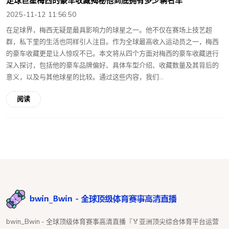
足球巨星梅西的豪车收藏揭秘他到底拥有多少辆名车
2025-11-12 11:56:50
在足球界，梅西无疑是最具影响力的球星之一。他不仅在赛场上技艺超
群，私下里的生活也同样引人注目。作为全球最高收入运动员之一，梅西
的豪车收藏更是让人惊叹不已。本文将从四个方面对梅西的豪车收藏进行
深入探讨，包括他的豪车品牌偏好、具体车型介绍、收藏数量及其背后的
意义，以及与其他球星的比较。通过这些内容，我们...
阅读
bwin_Bwin - 全球顶级体育赛事高清直播『🏅亚洲顶尖综合体育平台运营