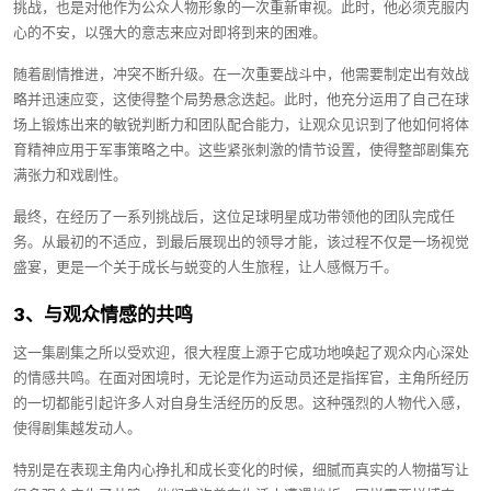
挑战，也是对他作为公众人物形象的一次重新审视。此时，他必须克服内
心的不安，以强大的意志来应对即将到来的困难。
随着剧情推进，冲突不断升级。在一次重要战斗中，他需要制定出有效战
略并迅速应变，这使得整个局势悬念迭起。此时，他充分运用了自己在球
场上锻炼出来的敏锐判断力和团队配合能力，让观众见识到了他如何将体
育精神应用于军事策略之中。这些紧张刺激的情节设置，使得整部剧集充
满张力和戏剧性。
最终，在经历了一系列挑战后，这位足球明星成功带领他的团队完成任
务。从最初的不适应，到最后展现出的领导才能，该过程不仅是一场视觉
盛宴，更是一个关于成长与蜕变的人生旅程，让人感慨万千。
3、与观众情感的共鸣
这一集剧集之所以受欢迎，很大程度上源于它成功地唤起了观众内心深处
的情感共鸣。在面对困境时，无论是作为运动员还是指挥官，主角所经历
的一切都能引起许多人对自身生活经历的反思。这种强烈的人物代入感，
使得剧集越发动人。
特别是在表现主角内心挣扎和成长变化的时候，细腻而真实的人物描写让