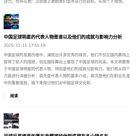
动力，也将在更广泛层面上激励我们追寻自己的目标，实现个人理想。
中国足球明星的代表人物是谁以及他们的成就与影响力分析
2025-11-11 17:51:19
中国足球的发展历程中，涌现出许多优秀的球员，他们不仅在国内赛场上
取得了骄人的成绩，也在国际舞台上展现了中国足球的风采。本文将聚焦
于中国足球明星的代表人物，特别是他们的成就与影响力。我们将从四个
方面进行详细分析：首先是代表人物的基本介绍，其次是他们在职业生涯
中的重要成就，接下来探讨他们对中国足球文化和...
阅读