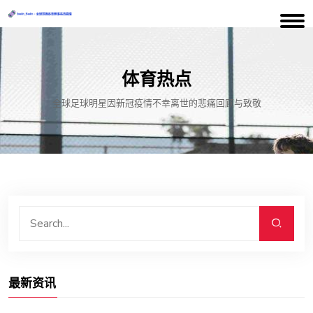
体育热点
全球足球明星因新冠疫情不幸离世的悲痛回顾与致敬
最新资讯