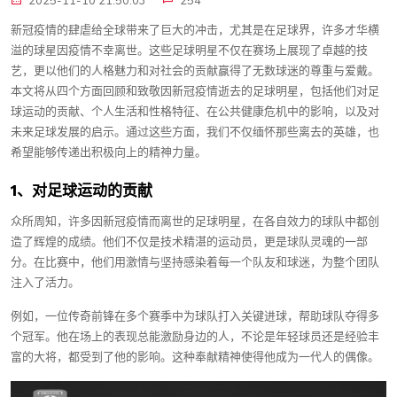
2025-11-10 21:50:03
254
新冠疫情的肆虐给全球带来了巨大的冲击，尤其是在足球界，许多才华横
溢的球星因疫情不幸离世。这些足球明星不仅在赛场上展现了卓越的技
艺，更以他们的人格魅力和对社会的贡献赢得了无数球迷的尊重与爱戴。
本文将从四个方面回顾和致敬因新冠疫情逝去的足球明星，包括他们对足
球运动的贡献、个人生活和性格特征、在公共健康危机中的影响，以及对
未来足球发展的启示。通过这些方面，我们不仅缅怀那些离去的英雄，也
希望能够传递出积极向上的精神力量。
1、对足球运动的贡献
众所周知，许多因新冠疫情而离世的足球明星，在各自效力的球队中都创
造了辉煌的成绩。他们不仅是技术精湛的运动员，更是球队灵魂的一部
分。在比赛中，他们用激情与坚持感染着每一个队友和球迷，为整个团队
注入了活力。
例如，一位传奇前锋在多个赛季中为球队打入关键进球，帮助球队夺得多
个冠军。他在场上的表现总能激励身边的人，不论是年轻球员还是经验丰
富的大将，都受到了他的影响。这种奉献精神使得他成为一代人的偶像。