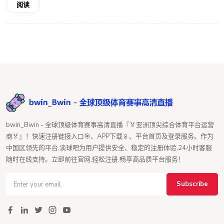
阅读
bwin_Bwin - 全球顶级体育赛事高清直播『🏅亚洲顶尖综合体育平台运营
商🏅』！快速注册链接入口🎯、APP下载📱、平台首页及登录服务。作为
中国区领先的平台,谈球吧为用户提供安全、稳定的注册体验,24小时客服
随时在线支持。立即前往官网,轻松注册,畅享高品质平台服务！
Subscribe