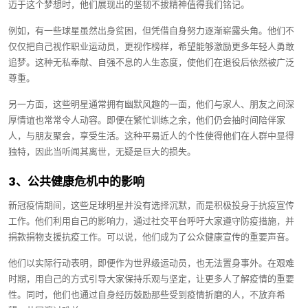
迈于这个梦想时，他们展现出的坚韧不拔精神值得我们铭记。
例如，有一些球星虽然出身贫困，但凭借自身努力逐渐崭露头角。他们不
仅仅把自己视作职业运动员，更视作榜样，希望能够激励更多年轻人勇敢
追梦。这种无私奉献、自强不息的人生态度，使他们在退役后依然被广泛
尊重。
另一方面，这些明星通常拥有幽默风趣的一面，他们与家人、朋友之间深
厚情谊也常常令人动容。即便在繁忙训练之余，他们仍会抽时间陪伴家
人，与朋友聚会，享受生活。这种平易近人的个性使得他们在人群中显得
独特，因此当听闻其离世，无疑是巨大的损失。
3、公共健康危机中的影响
新冠疫情期间，这些足球明星并没有选择沉默，而是积极投身于抗疫宣传
工作。他们利用自己的影响力，通过社交平台呼吁大家遵守防疫措施，并
捐款捐物支援抗疫工作。可以说，他们成为了公众健康宣传的重要声音。
他们以实际行动表明，即便作为世界级运动员，也无法置身事外。在艰难
时期，用自己的方式引导大家保持乐观与坚定，让更多人了解疫情的重要
性。同时，他们也通过自身经历鼓励那些受到疫情折磨的人，不放弃希