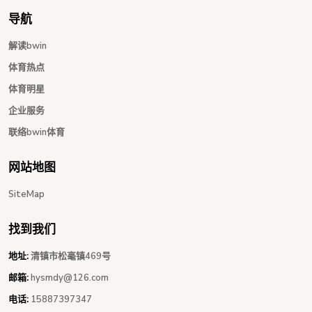
导航
解读bwin
体育热点
体育明星
企业服务
联络bwin体育
网站地图
SiteMap
找到我们
地址:
清镇市松毫镇469号
邮箱:
hysmdy@126.com
电话:
15887397347