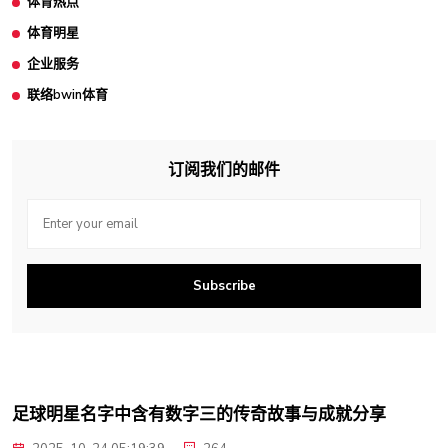
体育热点
体育明星
企业服务
联络bwin体育
订阅我们的邮件
Subscribe
足球明星名字中含有数字三的传奇故事与成就分享