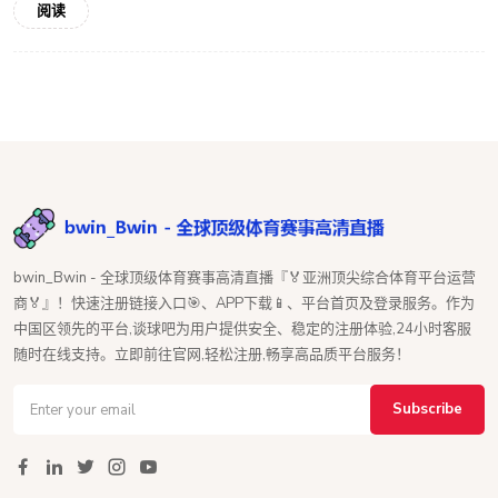
阅读
bwin_Bwin - 全球顶级体育赛事高清直播『🏅亚洲顶尖综合体育平台运营
商🏅』！快速注册链接入口🎯、APP下载📱、平台首页及登录服务。作为
中国区领先的平台,谈球吧为用户提供安全、稳定的注册体验,24小时客服
随时在线支持。立即前往官网,轻松注册,畅享高品质平台服务！
Subscribe