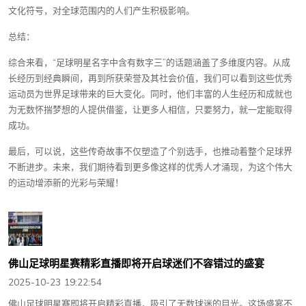
文化符号，对全球范围内的人们产生积极影响。
总结：
综合来看，“足球明星名字中含有数字三”的话题涵盖了多维度内容。从成
长经历到经典瞬间，再到所获荣誉及其社会价值，我们可以看到这些优秀
运动员为世界足球带来的巨大变化。同时，他们丰富的人生经历和成就也
为无数怀揣梦想的人提供借鉴，让更多人相信，只要努力，就一定能取得
成功。
最后，可以说，这些传奇故事不仅塑造了个别选手，也推动着整个足球界
不断进步。未来，我们期待看到更多像这样的优秀人才涌现，为这个伟大
的运动增添新的光彩与荣耀！
佛山足球明星赛精彩直播即将开启球迷们不容错过的盛宴
2025-10-23 19:22:54
佛山足球明星赛即将开启精彩直播，吸引了无数球迷的目光。这场盛宴不