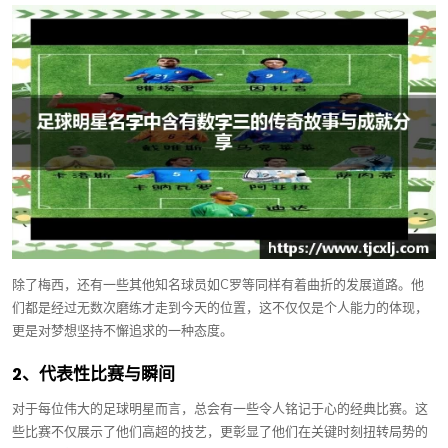
除了梅西，还有一些其他知名球员如C罗等同样有着曲折的发展道路。他
们都是经过无数次磨练才走到今天的位置，这不仅仅是个人能力的体现，
更是对梦想坚持不懈追求的一种态度。
2、代表性比赛与瞬间
对于每位伟大的足球明星而言，总会有一些令人铭记于心的经典比赛。这
些比赛不仅展示了他们高超的技艺，更彰显了他们在关键时刻扭转局势的