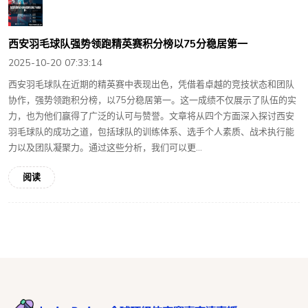
西安羽毛球队强势领跑精英赛积分榜以75分稳居第一
2025-10-20 07:33:14
西安羽毛球队在近期的精英赛中表现出色，凭借着卓越的竞技状态和团队
协作，强势领跑积分榜，以75分稳居第一。这一成绩不仅展示了队伍的实
力，也为他们赢得了广泛的认可与赞誉。文章将从四个方面深入探讨西安
羽毛球队的成功之道，包括球队的训练体系、选手个人素质、战术执行能
力以及团队凝聚力。通过这些分析，我们可以更...
阅读