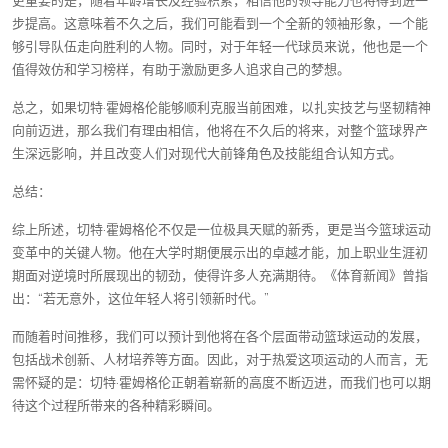
更重要的是，随着年龄增长及经验积累，相信他的领导能力也将得到进一
步提高。这意味着不久之后，我们可能看到一个全新的领袖形象，一个能
够引导队伍走向胜利的人物。同时，对于年轻一代球员来说，他也是一个
值得效仿和学习榜样，有助于激励更多人追求自己的梦想。
总之，如果切特·霍姆格伦能够顺利克服当前困难，以扎实技艺与坚韧精神
向前迈进，那么我们有理由相信，他将在不久后的将来，对整个篮球界产
生深远影响，并且改变人们对现代大前锋角色及技能组合认知方式。
总结：
综上所述，切特·霍姆格伦不仅是一位极具天赋的新秀，更是当今篮球运动
变革中的关键人物。他在大学时期便展示出的卓越才能，加上职业生涯初
期面对逆境时所展现出的韧劲，使得许多人充满期待。《体育新闻》曾指
出：“若无意外，这位年轻人将引领新时代。”
而随着时间推移，我们可以预计到他将在各个层面带动篮球运动的发展，
包括战术创新、人材培养等方面。因此，对于热爱这项运动的人而言，无
需怀疑的是：切特·霍姆格伦正朝着崭新的高度不断迈进，而我们也可以期
待这个过程所带来的各种精彩瞬间。