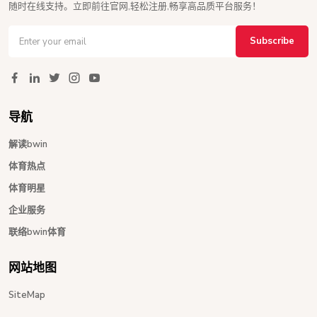
随时在线支持。立即前往官网,轻松注册,畅享高品质平台服务！
Subscribe
导航
解读bwin
体育热点
体育明星
企业服务
联络bwin体育
网站地图
SiteMap