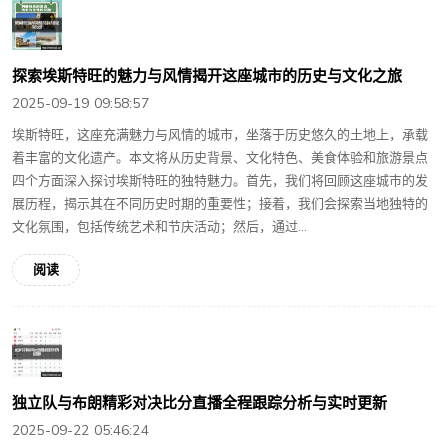
探索埃斯特旺的魅力与风情揭开这座城市的历史与文化之旅
2025-09-19 09:58:57
埃斯特旺，这座充满魅力与风情的城市，坐落于历史悠久的土地上，承载
着丰富的文化遗产。本文将从历史背景、文化特色、美食体验和旅游景点
四个方面深入探讨埃斯特旺的独特魅力。首先，我们将回顾这座城市的发
展历程，揭示其在不同历史时期的重要性；接着，我们会探索当地独特的
文化氛围，包括传统艺术和节庆活动；然后，通过...
阅读
独立队与布朗精彩对决比分直播全程跟踪分析与实时更新
2025-09-22 05:46:24