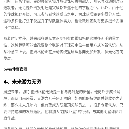
同时，在防守端，霍姆格伦凭借其敏捷性与盖帽能力，可以有效遏制对方
进攻者，无论是外线投射还是突破都难逃于他的掌握之中。此外，由于他
的传球视野开阔，可以参与到快速反击之中，为球队增添更多得分方式。
这种多样化打法不仅提升了球队整体实力，也让教练团队有更多战术安排
可供选择。
随着时间推移，越来越多球队意识到拥有像霍姆格伦这样多面手的重要
性，这种趋势可能会改变整个联盟对于球员定位与使用方式的新认识。从
某种意义上说，霍姆格伦正在推动传统篮球理念向更加开放、多元化方向
发展。
bwin体育官网
4、未来潜力无穷
展望未来，切特·霍姆格伦无疑是一颗冉冉升起的新星。他仍处于成长阶
段，而从目前来看，其潜力几乎是无限的。如果能保持健康并继续努力训
练，那么未来几年内，他有望成为联盟顶尖球员之一。很多专家认为，只
要维持这样的发展速度，他将加入“超级巨星”的行列，与其他明星球员并
肩作战。