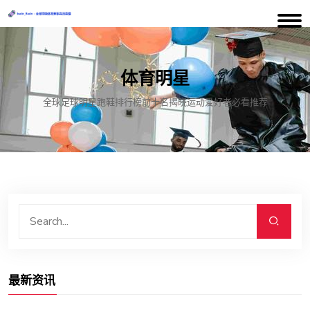
体育明星
全球足球明星跑鞋排行榜前十名揭晓运动爱好者必看推荐
最新资讯