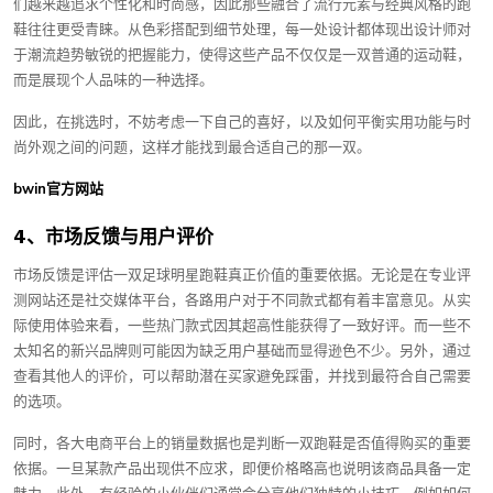
们越来越追求个性化和时尚感，因此那些融合了流行元素与经典风格的跑
鞋往往更受青睐。从色彩搭配到细节处理，每一处设计都体现出设计师对
于潮流趋势敏锐的把握能力，使得这些产品不仅仅是一双普通的运动鞋，
而是展现个人品味的一种选择。
因此，在挑选时，不妨考虑一下自己的喜好，以及如何平衡实用功能与时
尚外观之间的问题，这样才能找到最合适自己的那一双。
bwin官方网站
4、市场反馈与用户评价
市场反馈是评估一双足球明星跑鞋真正价值的重要依据。无论是在专业评
测网站还是社交媒体平台，各路用户对于不同款式都有着丰富意见。从实
际使用体验来看，一些热门款式因其超高性能获得了一致好评。而一些不
太知名的新兴品牌则可能因为缺乏用户基础而显得逊色不少。另外，通过
查看其他人的评价，可以帮助潜在买家避免踩雷，并找到最符合自己需要
的选项。
同时，各大电商平台上的销量数据也是判断一双跑鞋是否值得购买的重要
依据。一旦某款产品出现供不应求，即便价格略高也说明该商品具备一定