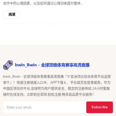
合作中的心理因素，以及如何通过心理训练提升整体...
阅读
bwin_Bwin - 全球顶级体育赛事高清直播『🏅亚洲顶尖综合体育平台运营
商🏅』！快速注册链接入口🎯、APP下载📱、平台首页及登录服务。作为
中国区领先的平台,谈球吧为用户提供安全、稳定的注册体验,24小时客服
随时在线支持。立即前往官网,轻松注册,畅享高品质平台服务！
Subscribe