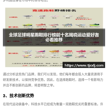
步巩固自身在市场中的领导地位。
通过分析这些热门品牌，我们可以发现，他们每年都会投入大量资源用于
研发新技术，以保持竞争优势。因此，在选择跑鞋时，选择一个有影响力
并且不断创新的品牌，将是明智之举。
2、技术创新优势
在现代运动装备中，科技水平已经成为衡量一双跑鞋优劣的重要标准。许