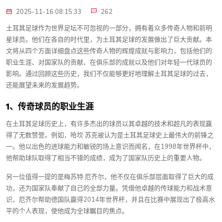
2025-11-16 08:15:33
262
土耳其足球作为世界足坛不可忽视的一部分，拥有着众多传奇人物和前明
星球员。他们在各自的时代里，为土耳其足球的发展做出了巨大贡献。本
文将从四个方面详细盘点这些传奇人物的辉煌成就与影响力，包括他们的
职业生涯、对国家队的贡献、在俱乐部的成就以及他们对年轻一代球员的
影响。通过回顾这些历史，我们不仅能够更好地理解土耳其足球的过去，
还能展望未来的发展趋势。
1、传奇球员的职业生涯
在土耳其足球历史上，有许多杰出的球员以其卓越的技术和超凡的表现赢
得了无数赞誉。例如，哈坎·苏克被认为是土耳其足球史上最伟大的前锋之
一。他以出色的进球能力和敏锐的场上意识而闻名，在1998年世界杯中，
他帮助球队取得了相当不错的成绩，成为了国家队历史上的重要人物。
另一位值得一提的是梅苏特·厄齐尔，他不仅在俱乐部层面取得了巨大的成
功，还为国家队奉献了自己的全部力量。凭借他卓越的传球能力和战术意
识，厄齐尔帮助德国队赢得2014年世界杯，并且在比赛中展现出了极高水
平的个人表现，使他成为全球瞩目的焦点。