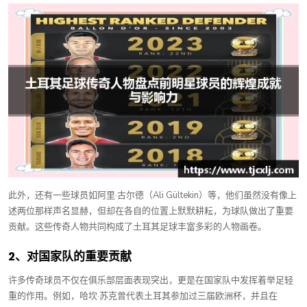
此外，还有一些球员如阿里·古尔德（Ali Gültekin）等，他们虽然没有像上
述两位那样声名显赫，但却在各自的位置上默默耕耘，为球队做出了重要
贡献。这些传奇人物共同构成了土耳其足球丰富多彩的人物画卷。
2、对国家队的重要贡献
许多传奇球员不仅在俱乐部层面表现突出，更是在国家队中发挥着举足轻
重的作用。例如，哈坎·苏克曾代表土耳其参加过三届欧洲杯，并且在