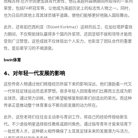
而梅苏特·厄齐尔则更加具有代表性，他在英超阿森纳期间所取得的一系列
荣誉，包括FA杯冠军等，让他成为英超历史上的标志性人物之一。同时，
也为日后的其他土耳其球员铺平道路，使他们能够更好地融入国际舞台。
此外，还有如巴西利亚（Bülent Korkmaz）这样的后卫，在加拉塔萨雷效
力期间，不仅帮助球队赢得多个国内外奖项，还因坚韧不拔和领导才能而
受到广泛赞誉。这些成就不仅体现出个人实力，也彰显了团队合作的重要
性，是后辈学习的不竭源泉。
bwin体育
4、对年轻一代发展的影响
这些传奇人物通过他们辉煌经历所留下来的影响深远，他们激励着一代又
一代年轻足球运动员追求梦想。很多年轻人因观看他们比赛而立志成为职
业球员，通过努力训练，他们希望能够复制前辈们创造出的荣光。而这种
传承正是推动整个体育事业不断向前发展的动力所在。
此外，这些老将们往往会主动参与青训工作，将自己的经验传授给新生
代。不少退役明星选择担任教练或顾问角色，通过指导青年才俊来培育下
一批优秀人才。这种薪火相传确保了土耳其足球未来的发展潜力与活力，