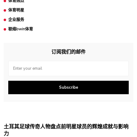
体育热点
体育明星
企业服务
联络bwin体育
订阅我们的邮件
Subscribe
土耳其足球传奇人物盘点前明星球员的辉煌成就与影响
力