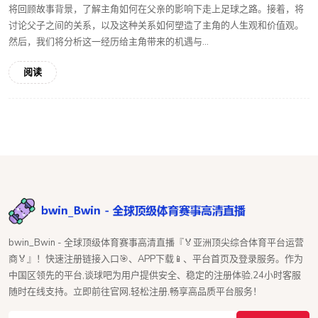
将回顾故事背景，了解主角如何在父亲的影响下走上足球之路。接着，将
讨论父子之间的关系，以及这种关系如何塑造了主角的人生观和价值观。
然后，我们将分析这一经历给主角带来的机遇与...
阅读
bwin_Bwin - 全球顶级体育赛事高清直播『🏅亚洲顶尖综合体育平台运营
商🏅』！快速注册链接入口🎯、APP下载📱、平台首页及登录服务。作为
中国区领先的平台,谈球吧为用户提供安全、稳定的注册体验,24小时客服
随时在线支持。立即前往官网,轻松注册,畅享高品质平台服务！