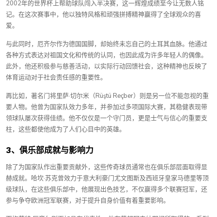
2002年的世界杯上帮助球队闯入半决赛，这一辉煌成绩至今让无数人铭
记。在这次赛事中，他以独特风格和顽强拼搏精神赢得了全球观众的喜
爱。
与此同时，厄齐尔作为德国国脚，却始终未忘自己的土耳其血脉。他通过
各种方式表达对祖国文化和传统的认同，也因此成为许多年轻人的偶像。
此外，他还积极参与慈善活动，以实际行动回馈社会，这种精神也反映了
体育运动对于社会责任感的重要性。
再比如，著名门将里萨·切尔米（Rüştü Reçber）则是另一位不能忽视的重
要人物。他曾为国家队效力多年，并参加过多项国际大赛，其稳健表现带
领球队屡次获得佳绩。他不仅仅是一个守门员，更是士气与信心的重要支
柱，这些都使他成为了人们心目中的英雄。
3、俱乐部成就与影响力
除了为国家队作出重要贡献外，这些传奇球员通常也在俱乐部层面取得显
赫成就。哈坎·苏克曾效力于意大利豪门尤文图斯及西班牙皇家马德里等顶
级球队，在这些俱乐部中，他展现出色技艺，不仅赢得多个联赛冠军，还
参与争夺欧洲冠军联赛，对于提升自身价值有着重要影响。