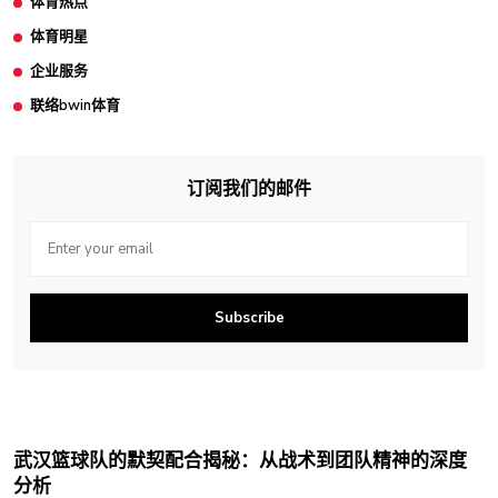
体育热点
体育明星
企业服务
联络bwin体育
订阅我们的邮件
Subscribe
武汉篮球队的默契配合揭秘：从战术到团队精神的深度
分析