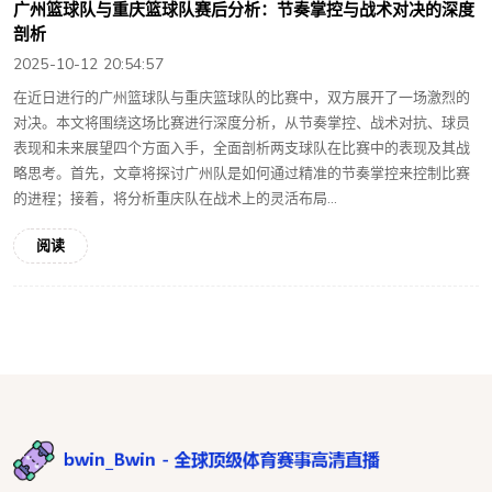
广州篮球队与重庆篮球队赛后分析：节奏掌控与战术对决的深度
剖析
2025-10-12 20:54:57
在近日进行的广州篮球队与重庆篮球队的比赛中，双方展开了一场激烈的
对决。本文将围绕这场比赛进行深度分析，从节奏掌控、战术对抗、球员
表现和未来展望四个方面入手，全面剖析两支球队在比赛中的表现及其战
略思考。首先，文章将探讨广州队是如何通过精准的节奏掌控来控制比赛
的进程；接着，将分析重庆队在战术上的灵活布局...
阅读